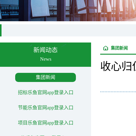
集团新闻
新闻动态
News
收心归
集团新闻
招标乐鱼官网app登录入口
节能乐鱼官网app登录入口
项目乐鱼官网app登录入口