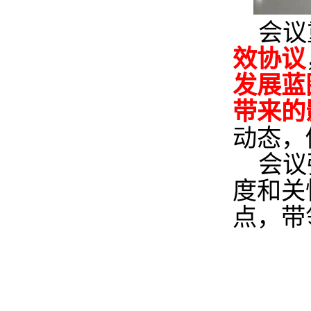
会议
效协议
发展
蓝
带来的
动态，
会议
度和关
点，带