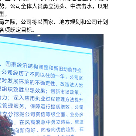
势。公司全体人员勇立涛头、中流击水，以艰
型。
开局之际，公司将以国家、地方规划和公司计划
各项既定目标。