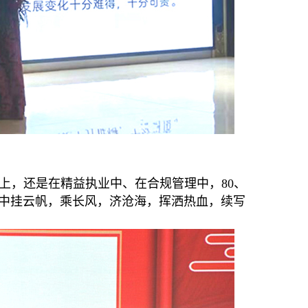
场上，还是在精益执业中、在合规管理中，80、
潮中挂云帆，乘长风，济沧海，挥洒热血，续写