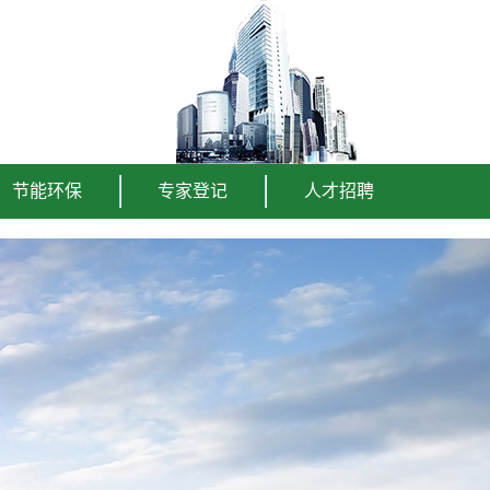
节能环保
专家登记
人才招聘