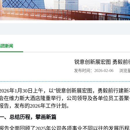
集团新闻
锐意创新展宏图 勇毅前
发布时间：2026-02-06 浏览
2026年1月30日上午，以"锐意创新展宏图，勇毅前行建新
会在维力斯大酒店隆重举行，公司领导及各单位员工荟聚一
报告，发布的2026年工作计划。
一、总结历程，擘画新篇
报告全面回顾了2025年公司各项事业不同以往的发展历