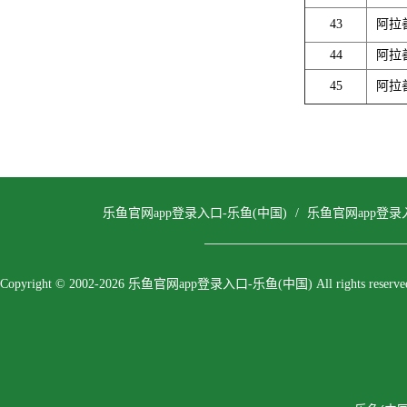
43
阿拉
44
阿拉
45
阿拉
乐鱼官网app登录入口-乐鱼(中国)
/
乐鱼官网app登录
Copyright © 2002-2026 乐鱼官网app登录入口-乐鱼(中国) All rights reserve