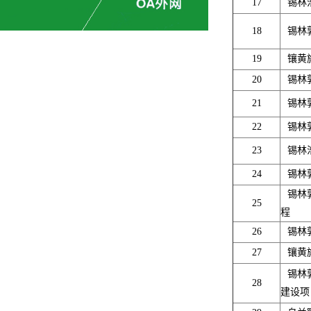
17
锡林
18
锡林
19
镶黄
20
锡林
21
锡林
22
锡林
23
锡林
24
锡林
锡林
25
程
26
锡林
27
镶黄
锡林
28
建设项