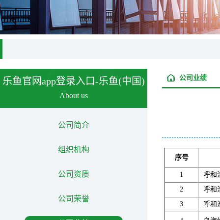
公司业绩
乐鱼官网app登录入口-乐鱼(中国)
About us
公司简介
组织机构
序号
公司资质
1
呼和
2
呼和
公司荣誉
3
呼和