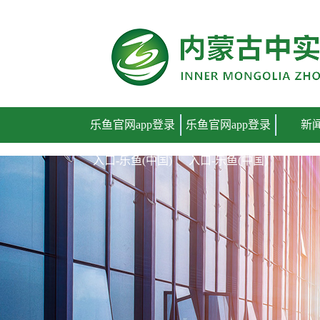
乐鱼官网app登录入口
乐鱼官网app登录
乐鱼官网app登录
新
入口-乐鱼(中国)
入口-乐鱼(中国)