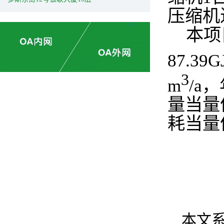
压缩机
本项
87.3
3
m
/a
量当量值-
耗当量值-
本文