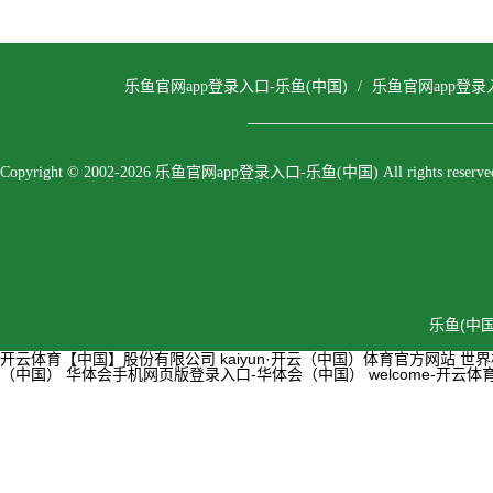
乐鱼官网app登录入口-乐鱼(中国)
/
乐鱼官网app登录
Copyright © 2002-2026 乐鱼官网app登录入口-乐鱼(中国) All rights reserve
乐鱼(中
开云体育【中国】股份有限公司
kaiyun·开云（中国）体育官方网站
世界
（中国）
华体会手机网页版登录入口-华体会（中国）
welcome-开云体