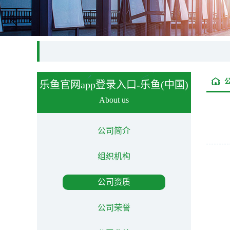
乐鱼官网app登录入口-乐鱼(中国)
About us
公司简介
组织机构
公司资质
公司荣誉