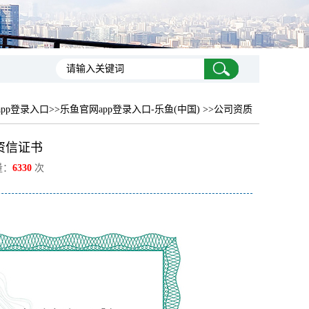
pp登录入口
>>乐鱼官网app登录入口-乐鱼(中国) >>公司资质
资信证书
量：
6330
次