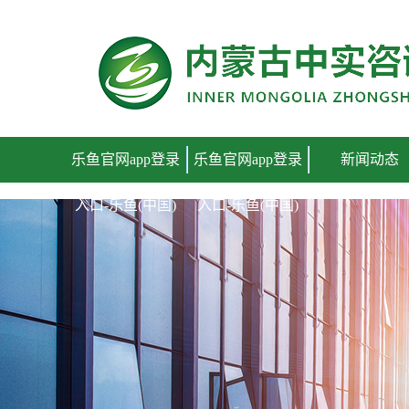
乐鱼官网app登录入口
乐鱼官网app登录
乐鱼官网app登录
新闻动态
入口-乐鱼(中国)
入口-乐鱼(中国)