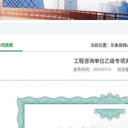
公司资质
当前位置：
乐鱼官网a
工程咨询单位乙级专项
发布时间：2025/07/21 浏览