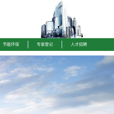
节能环保
专家登记
人才招聘