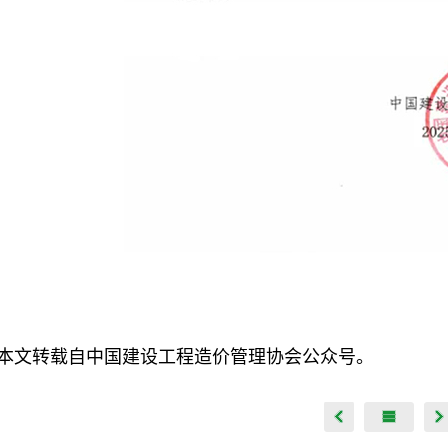
本文转载自中国建设工程造价管理协会公众号。