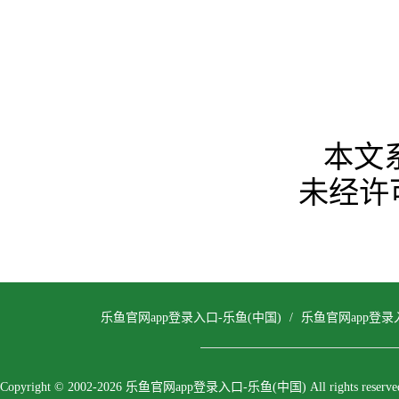
本文
未经许
乐鱼官网app登录入口-乐鱼(中国)
/
乐鱼官网app登录
Copyright © 2002-2026 乐鱼官网app登录入口-乐鱼(中国) All rights reserve