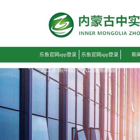
乐鱼官网app登录入口
乐鱼官网app登录
乐鱼官网app登录
新
入口-乐鱼(中国)
入口-乐鱼(中国)