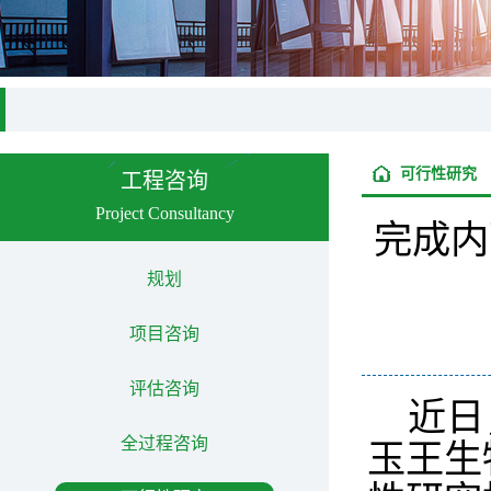
可行性研究
工程咨询
Project Consultancy
完成内
规划
项目咨询
评估咨询
近日
全过程咨询
玉王生