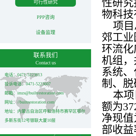
性研究
可行性研究
物科技
PPP咨询
项目
设备监理
郊工业
环流化
联系我们
机组，
Contact us
系统、
电话：0471-5223613
制、脱
投诉电话：0471-5223607
本项
邮箱：imzs@builtrestoration.com
网址：//builtrestoration.com/
额为37
地址：内蒙古自治区呼和浩特市赛罕区鄂尔
净现值为
多斯东街12号银联大厦10层
部收益率