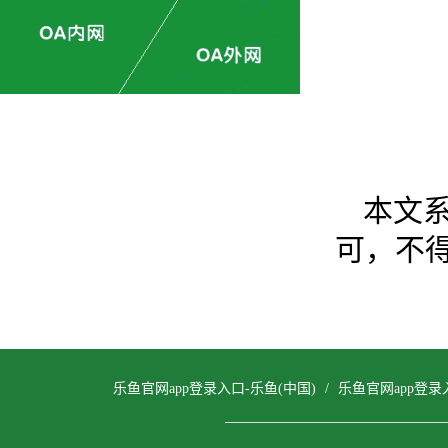
本文
可，不
乐鱼官网app登录入口-乐鱼(中国)
/
乐鱼官网app登录