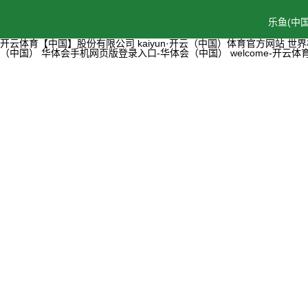
乐鱼(中
开云体育【中国】股份有限公司
kaiyun·开云（中国）体育官方网站
世界
（中国）
华体会手机网页版登录入口-华体会（中国）
welcome-开云体