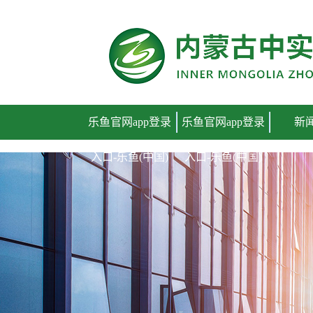
乐鱼官网app登录入口
乐鱼官网app登录
乐鱼官网app登录
新
入口-乐鱼(中国)
入口-乐鱼(中国)