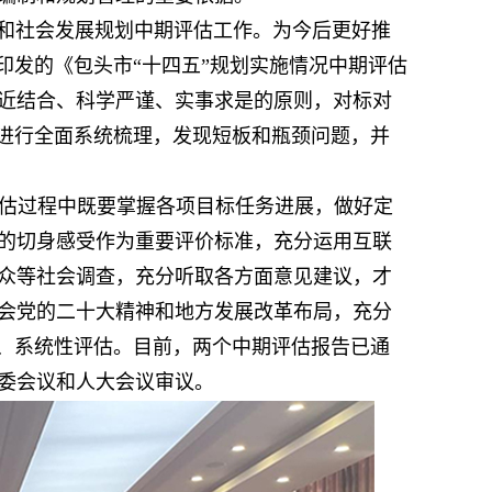
经济和社会发展规划中期评估工作。为今后更好推
印发的《包头市“十四五”规划实施情况中期评估
近结合、科学严谨、实事求是的原则，对标对
况进行全面系统梳理，发现短板和瓶颈问题，并
估过程中既要掌握各项目标任务进展，做好定
的切身感受作为重要评价标准，充分运用互联
众等社会调查，充分听取各方面意见建议，才
会党的二十大精神和地方发展改革布局，充分
性、系统性评估。目前，两个中期评估报告已通
委会议和人大会议审议。