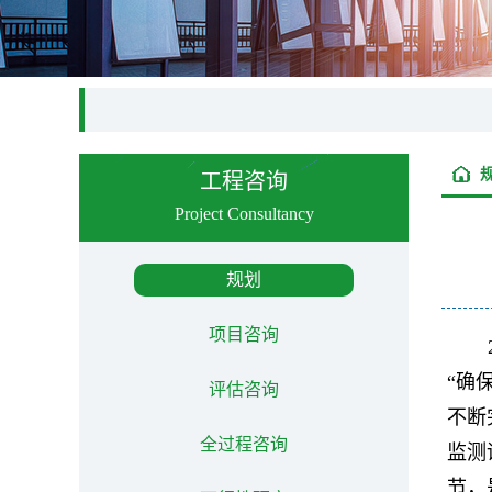
工程咨询
Project Consultancy
规划
项目咨询
“确
评估咨询
不断
全过程咨询
监测
节，