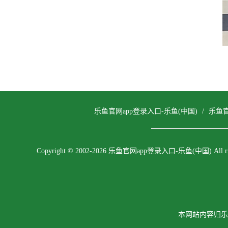
乐鱼官网app登录入口-乐鱼(中国)
/
乐鱼官
Copyright © 2002-2026 乐鱼官网app登录入口-乐鱼(中国) All right
本网站内容归乐