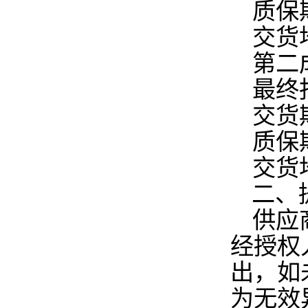
质保
交货
第二
最终报
交货
质保
交货
二、
供应
经授权
出，如
为无效