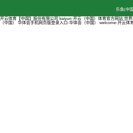
乐鱼(中
开云体育【中国】股份有限公司
kaiyun·开云（中国）体育官方网站
世界
（中国）
华体会手机网页版登录入口-华体会（中国）
welcome-开云体