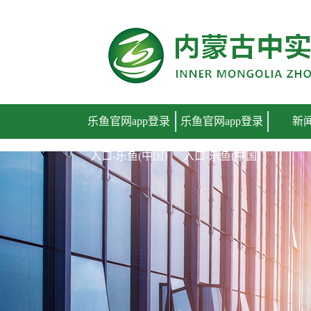
乐鱼官网app登录入口
乐鱼官网app登录
乐鱼官网app登录
新
入口-乐鱼(中国)
入口-乐鱼(中国)