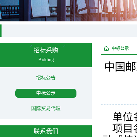
中标公示
招标采购
Bidding
中国邮
招标公告
中标公示
国际贸易代理
单位
项目
联系我们