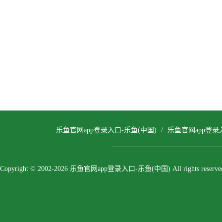
乐鱼官网app登录入口-乐鱼(中国)
/
乐鱼官网app登录
Copyright © 2002-2026 乐鱼官网app登录入口-乐鱼(中国) All rights reserve