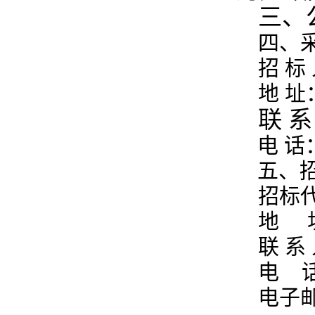
三、公
四、
招 
地 
联 
电 话：
五
、
招标
地 
联 系
电 话：
电子邮件