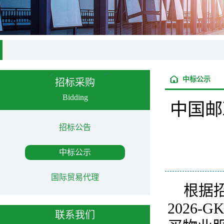
中标公示
招标采购
Bidding
中国邮
招标公告
中标公示
国际贸易代理
根据
2026
联系我们