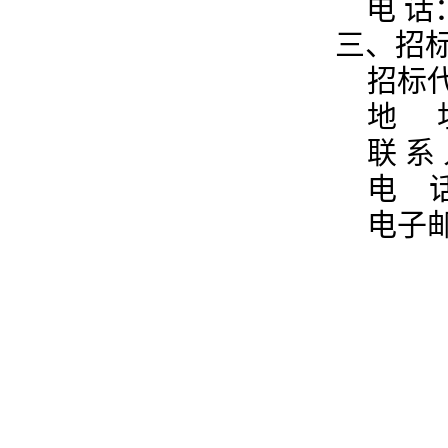
电 话：
三、招
招标
地 
联 系
电 话：
电子邮件