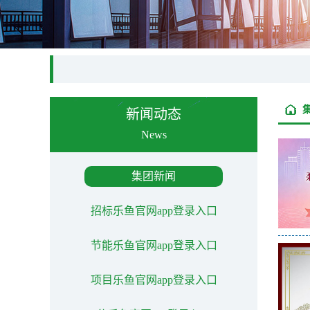
新闻动态
News
集团新闻
招标乐鱼官网app登录入口
节能乐鱼官网app登录入口
项目乐鱼官网app登录入口