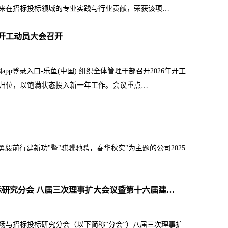
来在招标投标领域的专业实践与行业贡献，荣获该项…
部开工动员大会召开
app登录入口-乐鱼(中国) 组织全体管理干部召开2026年开工
归位，以饱满状态投入新一年工作。会议重点…
，勇毅前行建新功"暨"骐骥驰骋，春华秋实"为主题的公司2025
研究分会 八届三次理事扩大会议暨第十六届建…
筑市场与招标投标研究分会（以下简称“分会”）八届三次理事扩