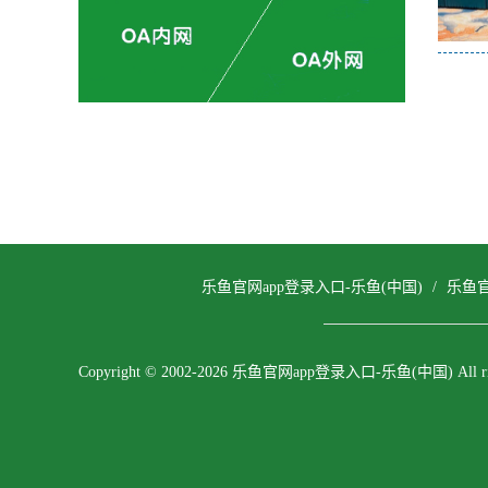
乐鱼官网app登录入口-乐鱼(中国)
/
乐鱼官
Copyright © 2002-2026 乐鱼官网app登录入口-乐鱼(中国) All right