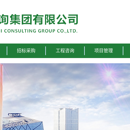
招标采购
工程咨询
项目管理