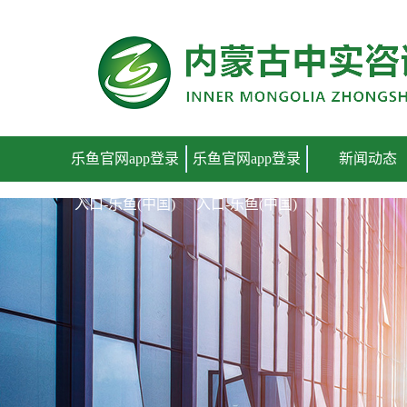
乐鱼官网app登录入口
乐鱼官网app登录
乐鱼官网app登录
新闻动态
入口-乐鱼(中国)
入口-乐鱼(中国)