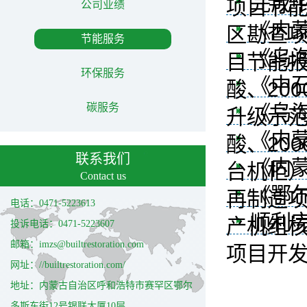
完成
项目节
公司业绩
《内
区勘查
节能服务
《乌
目节能
环保服务
《中
酸、200
碳服务
《乌
升级示
《内
酸、200
联系我们
《内
台机柜
Contact us
《鄂尔
再制造
电话：0471-5223613
顺利
产机组
投诉电话：0471-5223607
邮箱：imzs@builtrestoration.com
项目开
网址：//builtrestoration.com/
地址：内蒙古自治区呼和浩特市赛罕区鄂尔
多斯东街12号银联大厦10层