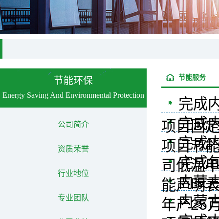
节能服务
节能环保
Energy Saving And Environmental Protection
完成
完成
项目固
公司简介
完成
项目节
资质荣誉
完成
司低温
行业地位
内蒙
能声明
专业团队
内蒙古
年产25