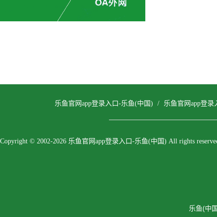
乐鱼官网app登录入口-乐鱼(中国)
/
乐鱼官网app登录
Copyright © 2002-2026 乐鱼官网app登录入口-乐鱼(中国) All rights reserve
乐鱼(中