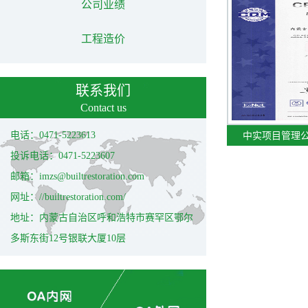
公司业绩
工程造价
联系我们
Contact us
电话：0471-5223613
中实项目管理
投诉电话：0471-5223607
邮箱：imzs@builtrestoration.com
网址：//builtrestoration.com/
地址：内蒙古自治区呼和浩特市赛罕区鄂尔
多斯东街12号银联大厦10层