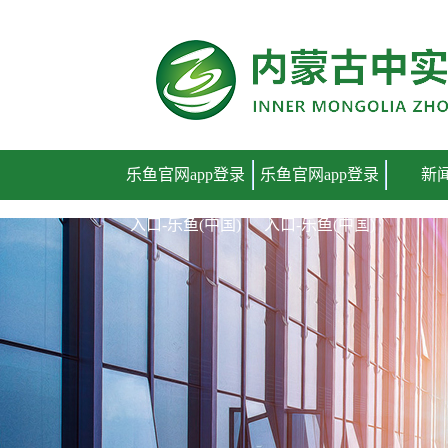
乐鱼官网app登录入口
乐鱼官网app登录
乐鱼官网app登录
新
入口-乐鱼(中国)
入口-乐鱼(中国)