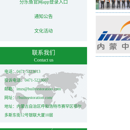
分乐鱼官网app登录入口
通知公告
文化活动
联系我们
Contact us
电话：0471-5223613
投诉电话：0471-5223607
邮箱：imzs@builtrestoration.com
网址：//builtrestoration.com/
地址：内蒙古自治区呼和浩特市赛罕区鄂尔
多斯东街12号银联大厦10层