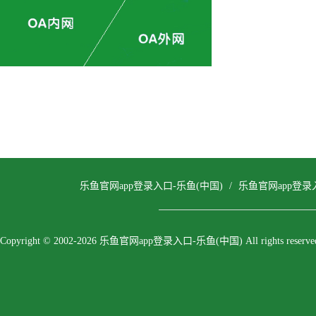
乐鱼官网app登录入口-乐鱼(中国)
/
乐鱼官网app登录
Copyright © 2002-2026 乐鱼官网app登录入口-乐鱼(中国) All rights reserve